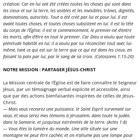
création.
Car en lui ont été créées toutes les choses qui sont dans
les cieux et sur la terre, les visibles et les invisibles, trônes, dignités,
dominations, autorités. Tout a été créé par lui et pour lui.
Il est
avant toutes choses, et toutes choses subsistent en lui.
Il est la tête
du corps de l’Église; il est le commencement, le premier-né d’entre
les morts, afin d’être en tout le premier.
Car Dieu a voulu que toute
plénitude habitât en lui;
il a voulu par lui réconcilier tout avec lui-
même, tant ce qui est sur la terre que ce qui est dans les cieux, en
faisant la paix par lui, par le sang de sa croix.
(Colossiens 1:15-20)
NOTRE MISSION : PARTAGER JÉSUS-CHRIST
La Mission centrale de l’Église est de faire connaître le Seigneur
Jésus, par un témoignage verbal explicite et accessible, ainsi
que par des actions bienfaisantes inspirées de celles de Jésus-
Christ.
— Mais vous recevrez une puissance, le Saint Esprit survenant sur
vous, et vous serez mes témoins à Jérusalem, dans toute la Judée,
dans la Samarie, et jusqu’aux extrémités de la terre. (Actes 1:8)
—
Vous êtes la lumière du monde. Une ville située sur une
montagne ne peut être cachée;
et on n’allume pas une lampe pour