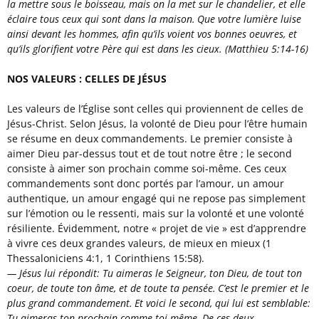
la mettre sous le boisseau, mais on la met sur le chandelier, et elle
éclaire tous ceux qui sont dans la maison.
Que votre lumière luise
ainsi devant les hommes, afin qu’ils voient vos bonnes oeuvres, et
qu’ils glorifient votre Père qui est dans les cieux.
(Matthieu 5:14-16)
NOS VALEURS : CELLES DE JÉSUS
Les valeurs de l’Église sont celles qui proviennent de celles de
Jésus-Christ. Selon Jésus, la volonté de Dieu pour l’être humain
se résume en deux commandements. Le premier consiste à
aimer Dieu par-dessus tout et de tout notre être ; le second
consiste à aimer son prochain comme soi-même. Ces ceux
commandements sont donc portés par l’amour, un amour
authentique, un amour engagé qui ne repose pas simplement
sur l’émotion ou le ressenti, mais sur la volonté et une volonté
résiliente. Évidemment, notre « projet de vie » est d’apprendre
à vivre ces deux grandes valeurs, de mieux en mieux (1
Thessaloniciens 4:1, 1 Corinthiens 15:58).
— J
ésus lui répondit: Tu aimeras le Seigneur, ton Dieu, de tout ton
coeur, de toute ton âme, et de toute ta pensée.
C’est le premier et le
plus grand commandement.
Et voici le second, qui lui est semblable:
Tu aimeras ton prochain comme toi-même.
De ces deux